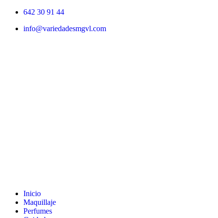
Ir
642 30 91 44
al
info@variedadesmgvl.com
contenido
Inicio
Maquillaje
Perfumes