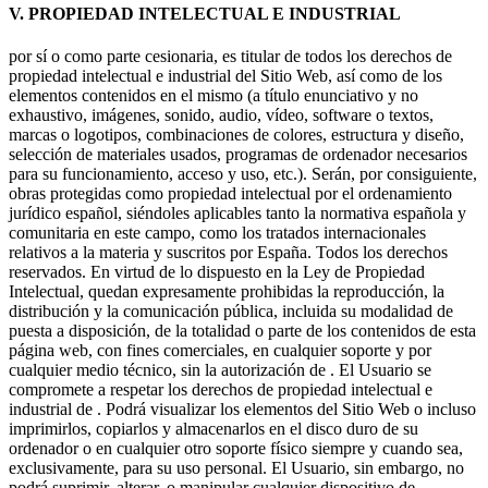
V. PROPIEDAD INTELECTUAL E INDUSTRIAL
por sí o como parte cesionaria, es titular de todos los derechos de
propiedad intelectual e industrial del Sitio Web, así como de los
elementos contenidos en el mismo (a título enunciativo y no
exhaustivo, imágenes, sonido, audio, vídeo, software o textos,
marcas o logotipos, combinaciones de colores, estructura y diseño,
selección de materiales usados, programas de ordenador necesarios
para su funcionamiento, acceso y uso, etc.). Serán, por consiguiente,
obras protegidas como propiedad intelectual por el ordenamiento
jurídico español, siéndoles aplicables tanto la normativa española y
comunitaria en este campo, como los tratados internacionales
relativos a la materia y suscritos por España. Todos los derechos
reservados. En virtud de lo dispuesto en la Ley de Propiedad
Intelectual, quedan expresamente prohibidas la reproducción, la
distribución y la comunicación pública, incluida su modalidad de
puesta a disposición, de la totalidad o parte de los contenidos de esta
página web, con fines comerciales, en cualquier soporte y por
cualquier medio técnico, sin la autorización de . El Usuario se
compromete a respetar los derechos de propiedad intelectual e
industrial de . Podrá visualizar los elementos del Sitio Web o incluso
imprimirlos, copiarlos y almacenarlos en el disco duro de su
ordenador o en cualquier otro soporte físico siempre y cuando sea,
exclusivamente, para su uso personal. El Usuario, sin embargo, no
podrá suprimir, alterar, o manipular cualquier dispositivo de