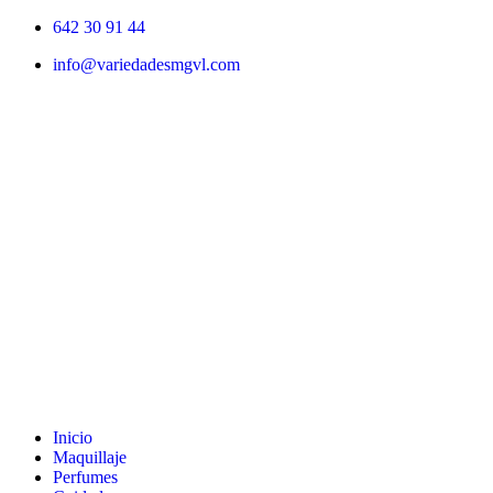
Ir
642 30 91 44
al
info@variedadesmgvl.com
contenido
Inicio
Maquillaje
Perfumes